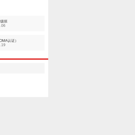
高级班
9.06
OMA认证）
9.19
们