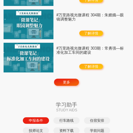
#万里路视光微课程 304期：朱嫦娥—眼
镜调整魅力
了解详情
#万里路视光微课程 303期：常勇强—标
准化加工车间的建设
了解详情
更多
学习助手
STUDY AIDS
申报条件
行车路线
住宿安排
技师论文
资料下载
学前问题