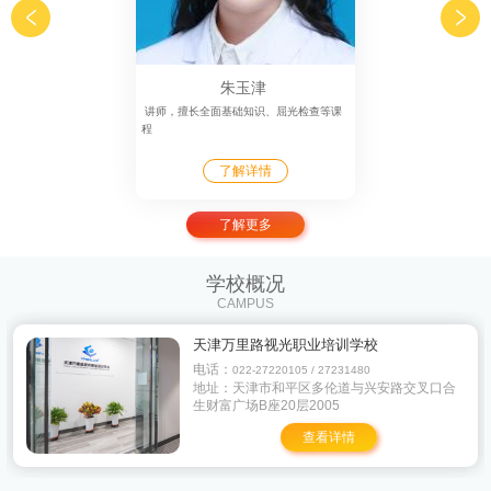
朱玉津
讲师，擅长全面基础知识、屈光检查等课
程
了解详情
了解详情
了解详情
了解详情
了解详情
了解详情
了解详情
了解更多
学校概况
CAMPUS
天津万里路视光职业培训学校
电话：
022-27220105 / 27231480
地址：天津市和平区多伦道与兴安路交叉口合
生财富广场B座20层2005
查看详情