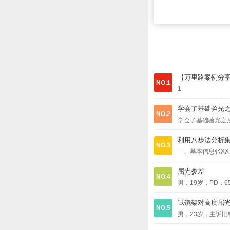
【万里路案例分
NO.1
1
学会了基础验光
NO.2
学会了基础验光之
利用八步法分析
NO.3
一、基本信息张XX
近视力：OD:1.0,
屈光参差
OD22.77mmOS2
NO.4
男，19岁，PD：
dots：4dots立体视
用综合验光仪主观验光
（翻转拍）OD：0
试镜架对高度屈
光师帮忙复验。验光师
NO.5
龄发现，轻度的远
男，23岁，主诉
二：屈光参差是否
法我们可以分步分
查先检查新镜的度