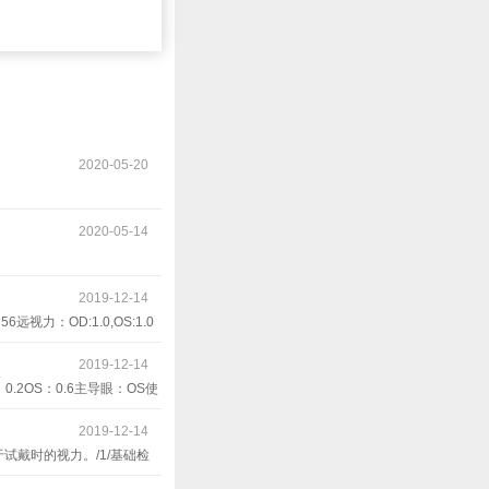
2020-05-20
2020-05-14
2019-12-14
：OD:1.0,OS:1.0
OS：平光1.0眼轴：
2019-12-14
性AC/A：无法测出Worth4-
2OS：0.6主导眼：OS使
0PRA：&gt;-3.00调节灵活度
度和散光轴位差异较大，因此请验
，有轻度远视，我们参考顾客年
2019-12-14
轴位相差很多，以哪个为准？问题
结合视功能检查结果和八步
戴时的视力。/1/基础检
我们需要参考客观验光结果，
02看问题出现在看远还是
考：装配镜视力和后面的新镜