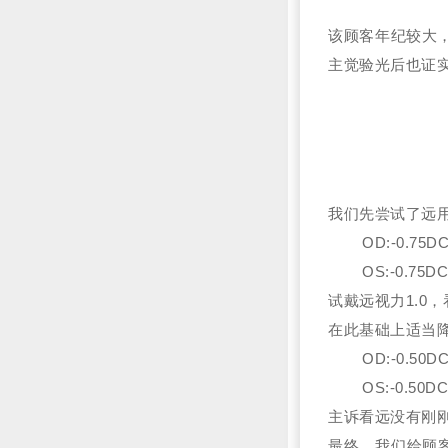
该顾客年纪较大
主觉验光后也证
我们先尝试了远
OD:-0.75D
OS:-0.75D
试戴远视力1.0
在此基础上适当
OD:-0.50D
OS:-0.50D
主诉看远没有刚
最终，我们给顾客