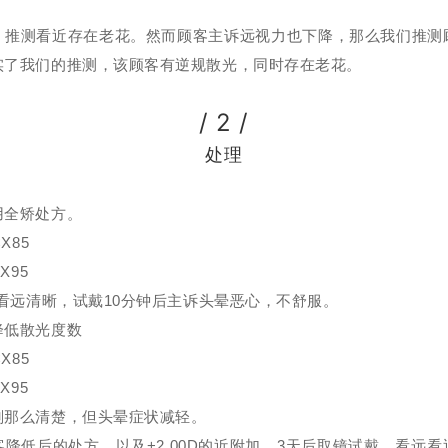
，推测看近存在老花。然而顾客主诉远视力也下降，那么我们推测
实了我们的推测，该顾客有逆规散光，同时存在老花。
/ 2 /
处理
用全矫处方。
CX85
CX95
，看远清晰，试戴10分钟后主诉头晕恶心，不舒服。
降低散光度数
CX85
CX95
刚那么清楚，但头晕症状减轻。
降低后的处方，以及+2.00D的近附加。3天后取镜试戴，看远