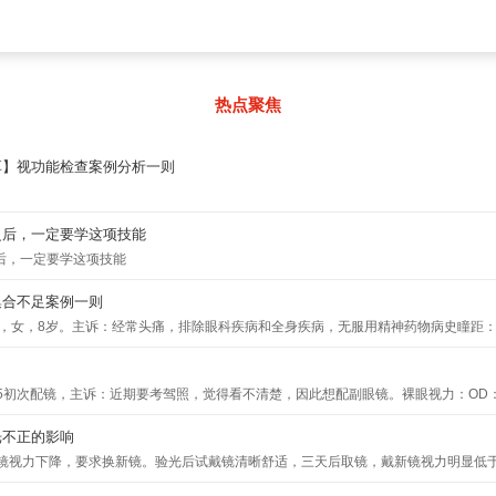
热点聚焦
享】视功能检查案例分析一则
之后，一定要学这项技能
后，一定要学这项技能
集合不足案例一则
，女，8岁。主诉：经常头痛，排除眼科疾病和全身疾病，无服用精神药物病史瞳距：56远视力
OS:1.0静态检影（0.5米）：OD：+2.75中和OS：+2.50中和主观验光：OD：平光1.0
2.48mm角膜曲率：OD42.45/43.32DOS42.83/43.44D远眼位：8BI近眼位：16BI梯度
65初次配镜，主诉：近期要考驾照，觉得看不清楚，因此想配副眼镜。裸眼视力：OD：0.
：有远BI：X/12/8BO：X/6/2近BI：18/26/22BO：12/22/6BCC：-0.50NRA：+0.5
实习生验光：OD：-4.25-0.75X40OS：-1.00-1.50X175由于觉得两眼屈光
cpm（+）OS：0cpm（+）OU：0cpm（+）NPC：大于11cm二、分析通过检查
光不正的影响
复验：OD：-4.00-1.00X180OS：-1.00-1.50X175思考问题一：两次检查
视对于8岁的孩子不应引起非常严重的疲劳问题，因而我们进一步检查其视功能情况。
旧镜视力下降，要求换新镜。验光后试戴镜清晰舒适，三天后取镜，戴新镜视力明显低于试
要全矫？问题一：两次检查轴位相差很多，以哪个为准？针对选择散光轴位的问题，
析得出相对准确地结论。01看远、近眼位是否一致通过检查我们发现远近眼位不一致。
数，瞳距等，确认眼镜的装配无任何问题。接下来为顾客检查视力，并重新验光。思