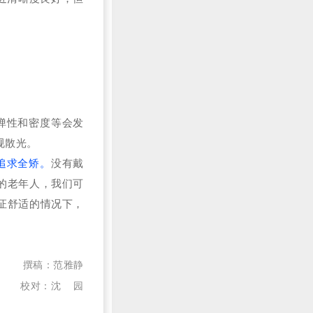
弹性和密度等会发
规散光。
追求全矫。
没有戴
的老年人，我们可
证舒适的情况下，
撰稿：范雅静
校对：沈 园